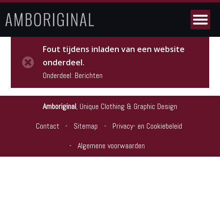
Fout tijdens inladen van een website
onderdeel.
Onderdeel: Berichten
Amboriginal
,
Unique Clothing & Graphic Design
Contact
Sitemap
Privacy- en Cookiebeleid
Algemene voorwaarden